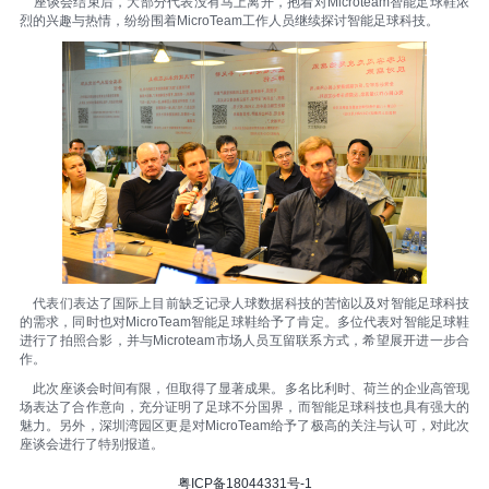
座谈会结束后，大部分代表没有马上离开，抱着对Microteam智能足球鞋浓
烈的兴趣与热情，纷纷围着MicroTeam工作人员继续探讨智能足球科技。
代表们表达了国际上目前缺乏记录人球数据科技的苦恼以及对智能足球科技
的需求，同时也对MicroTeam智能足球鞋给予了肯定。多位代表对智能足球鞋
进行了拍照合影，并与Microteam市场人员互留联系方式，希望展开进一步合
作。
此次座谈会时间有限，但取得了显著成果。多名比利时、荷兰的企业高管现
场表达了合作意向，充分证明了足球不分国界，而智能足球科技也具有强大的
魅力。另外，深圳湾园区更是对MicroTeam给予了极高的关注与认可，对此次
座谈会进行了特别报道。
粤ICP备18044331号-1